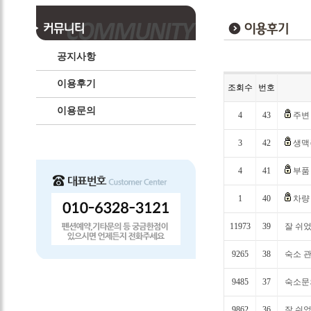
공지사항
이용후기
조회수
번호
이용문의
4
43
주변
3
42
생맥
4
41
부품
1
40
차량
11973
39
잘 쉬
9265
38
숙소 
9485
37
숙소
9862
36
잘 쉬