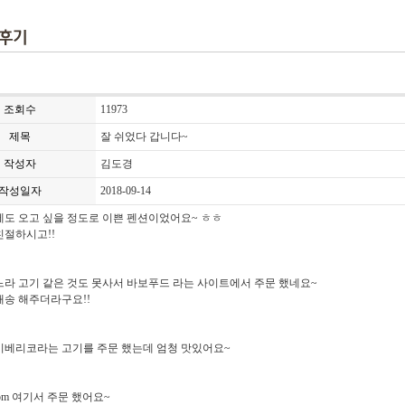
조회수
11973
제목
잘 쉬었다 갑니다~
작성자
김도경
작성일자
2018-09-14
에도 오고 싶을 정도로 이쁜 펜션이었어요~ ㅎㅎ
친절하시고!!
느라 고기 같은 것도 못사서 바보푸드 라는 사이트에서 주문 했네요~
배송 해주더라구요!!
이베리코라는 고기를 주문 했는데 엄청 맛있어요~
d.com 여기서 주문 했어요~