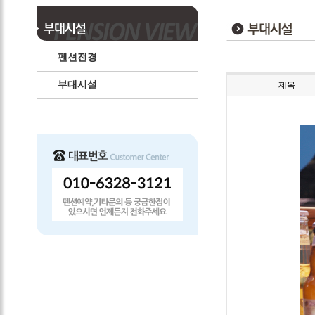
펜션전경
부대시설
제목