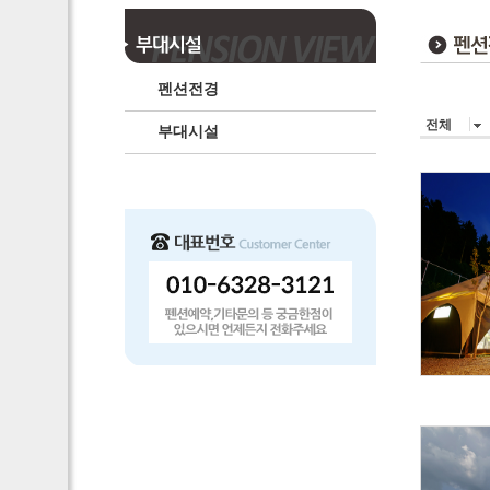
펜션전경
전체
부대시설